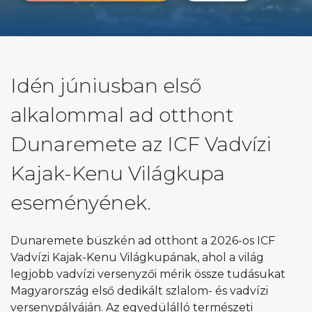
Idén júniusban első
alkalommal ad otthont
Dunaremete az ICF Vadvízi
Kajak-Kenu Világkupa
eseményének.
Dunaremete büszkén ad otthont a 2026-os ICF
Vadvízi Kajak-Kenu Világkupának, ahol a világ
legjobb vadvízi versenyzői mérik össze tudásukat
Magyarország első dedikált szlalom- és vadvízi
versenypályáján. Az egyedülálló természeti