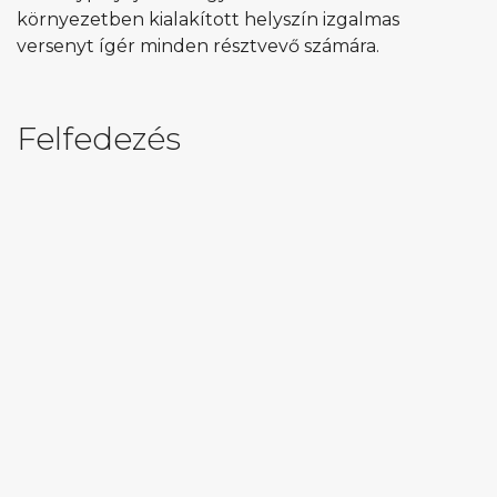
környezetben kialakított helyszín izgalmas
versenyt ígér minden résztvevő számára.
Felfedezés
Team Info
Helyszín
Competition Guide
Tudnivalók