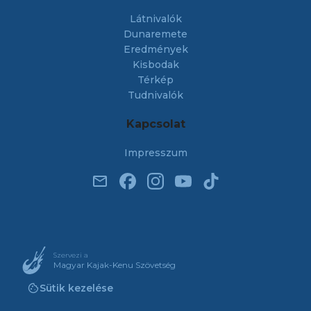
Látnivalók
Dunaremete
Eredmények
Kisbodak
Térkép
Tudnivalók
Kapcsolat
Impresszum
email
Szervezi a
Magyar Kajak-Kenu Szövetség
cookie
Sütik kezelése