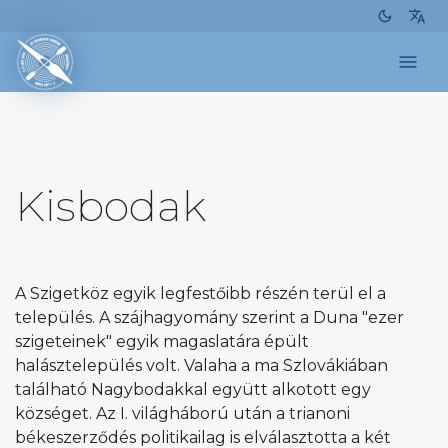
dark_mode
translate
menu
Kisbodak
A Szigetköz egyik legfestőibb részén terül el a
település. A szájhagyomány szerint a Duna "ezer
szigeteinek" egyik magaslatára épült
halásztelepülés volt. Valaha a ma Szlovákiában
található Nagybodakkal együtt alkotott egy
községet. Az I. világháború után a trianoni
békeszerződés politikailag is elválasztotta a két